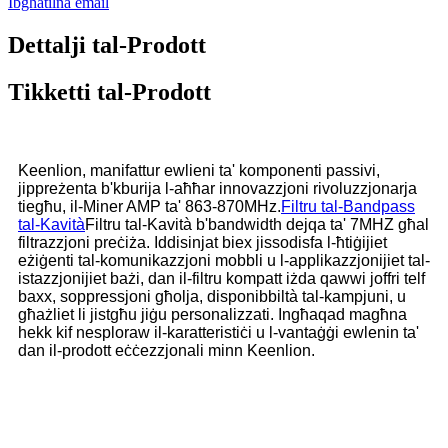
Ibgħatilna email
Dettalji tal-Prodott
Tikketti tal-Prodott
Keenlion, manifattur ewlieni ta' komponenti passivi,
jippreżenta b'kburija l-aħħar innovazzjoni rivoluzzjonarja
tiegħu, il-Miner AMP ta' 863-870MHz.
Filtru tal-Bandpass
tal-Kavità
Filtru tal-Kavità b'bandwidth dejqa ta' 7MHZ għal
filtrazzjoni preċiża. Iddisinjat biex jissodisfa l-ħtiġijiet
eżiġenti tal-komunikazzjoni mobbli u l-applikazzjonijiet tal-
istazzjonijiet bażi, dan il-filtru kompatt iżda qawwi joffri telf
baxx, soppressjoni għolja, disponibbiltà tal-kampjuni, u
għażliet li jistgħu jiġu personalizzati. Ingħaqad magħna
hekk kif nesploraw il-karatteristiċi u l-vantaġġi ewlenin ta'
dan il-prodott eċċezzjonali minn Keenlion.