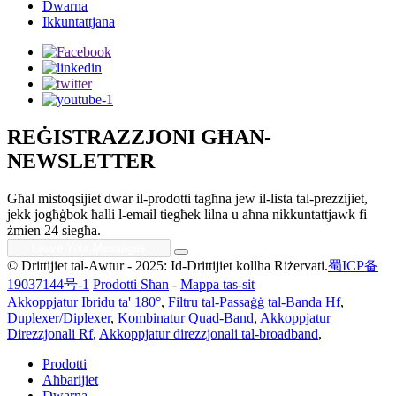
Dwarna
Ikkuntattjana
REĠISTRAZZJONI GĦAN-
NEWSLETTER
Għal mistoqsijiet dwar il-prodotti tagħna jew il-lista tal-prezzijiet,
jekk jogħġbok ħalli l-email tiegħek lilna u aħna nikkuntattjawk fi
żmien 24 siegħa.
© Drittijiet tal-Awtur - 2025: Id-Drittijiet kollha Riżervati.
蜀ICP备
19037144号-1
Prodotti Sħan
-
Mappa tas-sit
Akkoppjatur Ibridu ta' 180°
,
Filtru tal-Passaġġ tal-Banda Hf
,
Duplexer/Diplexer
,
Kombinatur Quad-Band
,
Akkoppjatur
Direzzjonali Rf
,
Akkoppjatur direzzjonali tal-broadband
,
Prodotti
Aħbarijiet
Dwarna