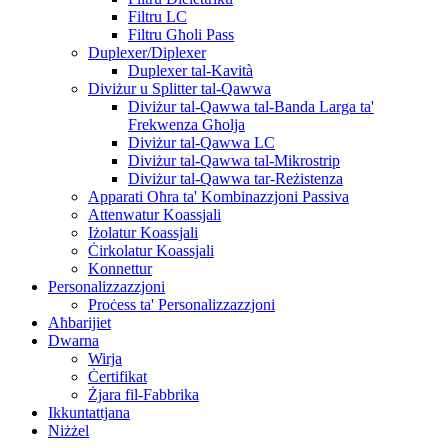
Filtru LC
Filtru Għoli Pass
Duplexer/Diplexer
Duplexer tal-Kavità
Diviżur u Splitter tal-Qawwa
Diviżur tal-Qawwa tal-Banda Larga ta'
Frekwenza Għolja
Diviżur tal-Qawwa LC
Diviżur tal-Qawwa tal-Mikrostrip
Diviżur tal-Qawwa tar-Reżistenza
Apparati Oħra ta' Kombinazzjoni Passiva
Attenwatur Koassjali
Iżolatur Koassjali
Ċirkolatur Koassjali
Konnettur
Personalizzazzjoni
Proċess ta' Personalizzazzjoni
Aħbarijiet
Dwarna
Wirja
Ċertifikat
Żjara fil-Fabbrika
Ikkuntattjana
Niżżel