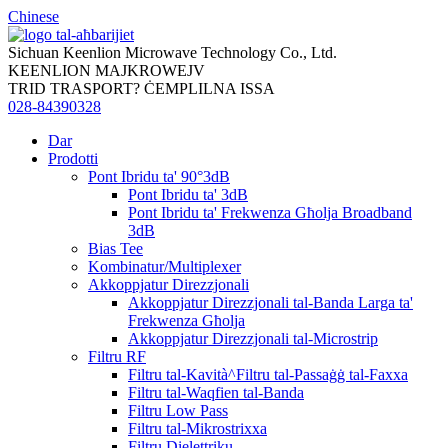
Chinese
Sichuan Keenlion Microwave Technology Co., Ltd.
KEENLION MAJKROWEJV
TRID TRASPORT? ĊEMPLILNA ISSA
028-84390328
Dar
Prodotti
Pont Ibridu ta' 90°3dB
Pont Ibridu ta' 3dB
Pont Ibridu ta' Frekwenza Għolja Broadband
3dB
Bias Tee
Kombinatur/Multiplexer
Akkoppjatur Direzzjonali
Akkoppjatur Direzzjonali tal-Banda Larga ta'
Frekwenza Għolja
Akkoppjatur Direzzjonali tal-Microstrip
Filtru RF
Filtru tal-Kavità^Filtru tal-Passaġġ tal-Faxxa
Filtru tal-Waqfien tal-Banda
Filtru Low Pass
Filtru tal-Mikrostrixxa
Filtru Dielettriku