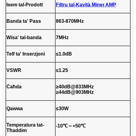
Isem tal-Prodott
Filtru tal-Kavità Miner AMP
Banda ta' Pass
863-870MHz
Wisa' tal-banda
7MHz
Telf ta' Inserzjoni
≤1.0dB
VSWR
≤1.25
Ċaħda
≥40dB@833MHz
≥44dB@903MHz
Qawwa
≤30W
Temperatura tat-
-10℃～+50℃
Tħaddim