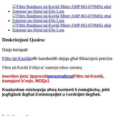
Deskrizzjoni Qasira:
Daqs kompatt
Filtru tal-Kavità
joffri bandwidth dejqa għal filtrazzjoni preċiża
Filtru tal-Kavità b'rifjut ta' materjal mhux mixtieq
keenlion jista' jipprovdi
personalizzat
Filtru tal-Kavità,
kampjuni b'xejn, MOQ≥1
Kwalunkwe mistoqsija aħna kuntenti li nwieġbuha, jekk
jogħġbok ibgħat il-mistoqsijiet u l-ordnijiet tiegħek.