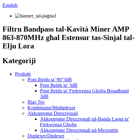
English
Filtru Bandpass tal-Kavità Miner AMP
863-870MHz għal Estensur tas-Sinjal tal-
Elju Lora
Kategoriji
Prodotti
Pont Ibridu ta' 90°3dB
Pont Ibridu ta' 3dB
Pont Ibridu ta' Frekwenza Għolja Broadband
3dB
Bias Tee
Kombinatur/Multiplexer
Akkoppjatur Direzzjonali
Akkoppjatur Direzzjonali tal-Banda Larga ta'
Frekwenza Għolja
Akkoppjatur Direzzjonali tal-Microstrip
Duplexer/Diplexer