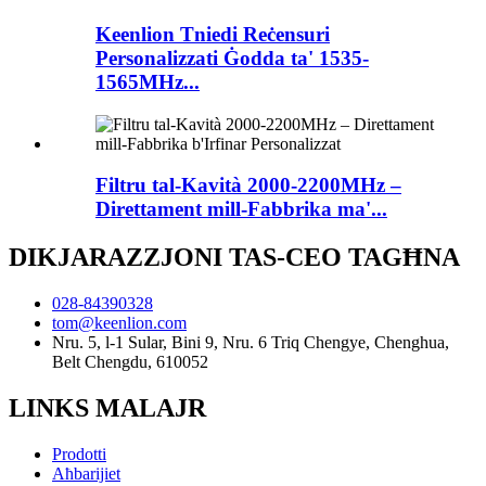
Keenlion Tniedi Reċensuri
Personalizzati Ġodda ta' 1535-
1565MHz...
Filtru tal-Kavità 2000-2200MHz –
Direttament mill-Fabbrika ma'...
DIKJARAZZJONI TAS-CEO TAGĦNA
028-84390328
tom@keenlion.com
Nru. 5, l-1 Sular, Bini 9, Nru. 6 Triq Chengye, Chenghua,
Belt Chengdu, 610052
LINKS MALAJR
Prodotti
Aħbarijiet