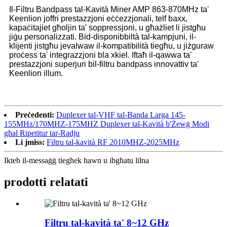
Il-Filtru Bandpass tal-Kavità Miner AMP 863-870MHz ta'
Keenlion joffri prestazzjoni eċċezzjonali, telf baxx,
kapaċitajiet għoljin ta' soppressjoni, u għażliet li jistgħu
jiġu personalizzati. Bid-disponibbiltà tal-kampjuni, il-
klijenti jistgħu jevalwaw il-kompatibilità tiegħu, u jiżguraw
proċess ta' integrazzjoni bla xkiel. Iftaħ il-qawwa ta'
prestazzjoni superjuri bil-filtru bandpass innovattiv ta'
Keenlion illum.
Preċedenti:
Duplexer tal-VHF tal-Banda Larga 145-
155MHz/170MHZ-175MHZ Duplexer tal-Kavità b'Żewġ Modi
għal Ripetitur tar-Radju
Li jmiss:
Filtru tal-kavità RF 2010MHZ-2025MHz
Ikteb il-messaġġ tiegħek hawn u ibgħatu lilna
prodotti relatati
Filtru tal-kavità ta' 8~12 GHz