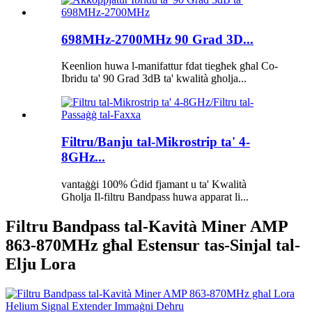
698MHz-2700MHz 90 Grad 3D...
Keenlion huwa l-manifattur fdat tiegħek għal Co-
Ibridu ta' 90 Grad 3dB ta' kwalità għolja...
Filtru/Banju tal-Mikrostrip ta' 4-
8GHz...
vantaġġi 100% Ġdid fjamant u ta' Kwalità
Għolja Il-filtru Bandpass huwa apparat li...
Filtru Bandpass tal-Kavità Miner AMP
863-870MHz għal Estensur tas-Sinjal tal-
Elju Lora