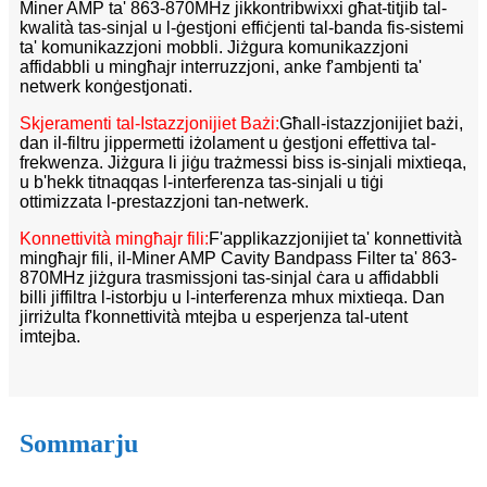
Miner AMP ta' 863-870MHz jikkontribwixxi għat-titjib tal-
kwalità tas-sinjal u l-ġestjoni effiċjenti tal-banda fis-sistemi
ta' komunikazzjoni mobbli. Jiżgura komunikazzjoni
affidabbli u mingħajr interruzzjoni, anke f'ambjenti ta'
netwerk konġestjonati.
Skjeramenti tal-Istazzjonijiet Bażi:
Għall-istazzjonijiet bażi,
dan il-filtru jippermetti iżolament u ġestjoni effettiva tal-
frekwenza. Jiżgura li jiġu trażmessi biss is-sinjali mixtieqa,
u b'hekk titnaqqas l-interferenza tas-sinjali u tiġi
ottimizzata l-prestazzjoni tan-netwerk.
Konnettività mingħajr fili:
F'applikazzjonijiet ta' konnettività
mingħajr fili, il-Miner AMP Cavity Bandpass Filter ta' 863-
870MHz jiżgura trasmissjoni tas-sinjal ċara u affidabbli
billi jiffiltra l-istorbju u l-interferenza mhux mixtieqa. Dan
jirriżulta f'konnettività mtejba u esperjenza tal-utent
imtejba.
Sommarju