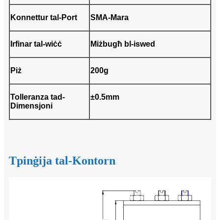
Konnettur tal-Port
SMA-Mara
Irfinar tal-wiċċ
Miżbugħ bl-iswed
Piż
200g
Tolleranza tad-
±0.5mm
Dimensjoni
Tpinġija tal-Kontorn