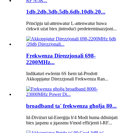
1db.2db.3db.5db.6db.10db.20...
Prinċipju tal-attenwatur L-attenwatur huwa
ċirkwit użat biex jintroduċi predeterminazzjoni...
Frekwenza Direzzjonali 698-
2200MHz...
Indikaturi ewlenin 6S Isem tal-Prodott
Akkoppjatur Direzzjonali Frekwenza Ran...
broadband ta' frekwenza għolja 80...
Id-Diviżuri tal-Enerġija b'4 Modi huma ddisinjati
biex jaqsmu u jqassmu b'mod effiċjenti l-RF...