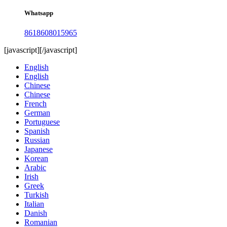
Whatsapp
8618608015965
[javascript]
[/javascript]
English
English
Chinese
Chinese
French
German
Portuguese
Spanish
Russian
Japanese
Korean
Arabic
Irish
Greek
Turkish
Italian
Danish
Romanian