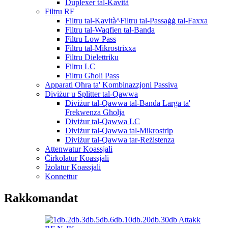
Duplexer tal-Kavità
Filtru RF
Filtru tal-Kavità^Filtru tal-Passaġġ tal-Faxxa
Filtru tal-Waqfien tal-Banda
Filtru Low Pass
Filtru tal-Mikrostrixxa
Filtru Dielettriku
Filtru LC
Filtru Għoli Pass
Apparati Oħra ta' Kombinazzjoni Passiva
Diviżur u Splitter tal-Qawwa
Diviżur tal-Qawwa tal-Banda Larga ta'
Frekwenza Għolja
Diviżur tal-Qawwa LC
Diviżur tal-Qawwa tal-Mikrostrip
Diviżur tal-Qawwa tar-Reżistenza
Attenwatur Koassjali
Ċirkolatur Koassjali
Iżolatur Koassjali
Konnettur
Rakkomandat