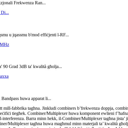
zzjonali Frekwenza Ran...
qsmu u jqassmu b'mod effiċjenti l-RF...
' 90 Grad 3dB ta' kwalità għolja...
u Bandpass huwa apparat li...
tt mill-fabbrika tagħna. Jinkludi combiners b’frekwenza doppja, combin
peċifiċi tiegħek. Combiner/Multiplexer huwa komponent ewlieni f’ħafna s
as l-interferenza. Barra minn hekk, il-Combiner/Multiplexer tagħna jista’ 
mbiner/Multiplexer tagħna huwa magħmul minn materjali ta’ kwalità għolja u