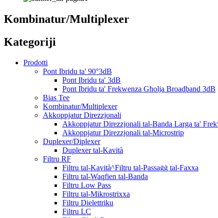
Kombinatur/Multiplexer
Kategoriji
Prodotti
Pont Ibridu ta' 90°3dB
Pont Ibridu ta' 3dB
Pont Ibridu ta' Frekwenza Għolja Broadband 3dB
Bias Tee
Kombinatur/Multiplexer
Akkoppjatur Direzzjonali
Akkoppjatur Direzzjonali tal-Banda Larga ta' Fre
Akkoppjatur Direzzjonali tal-Microstrip
Duplexer/Diplexer
Duplexer tal-Kavità
Filtru RF
Filtru tal-Kavità^Filtru tal-Passaġġ tal-Faxxa
Filtru tal-Waqfien tal-Banda
Filtru Low Pass
Filtru tal-Mikrostrixxa
Filtru Dielettriku
Filtru LC