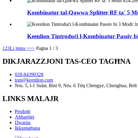
Kombinatur tal-Qawwa Splitter RF ta' 5
Keenlion Tintroduċi l-Kombinatur Passiv bi 
1
2
3
Li jmiss >
>>
Paġna 1 / 3
DIKJARAZZJONI TAS-CEO TAGĦNA
028-84390328
tom@keenlion.com
Nru. 5, l-1 Sular, Bini 9, Nru. 6 Triq Chengye, Chenghua, Be
LINKS MALAJR
Prodotti
Aħbarijiet
Dwarna
Ikkuntattjana