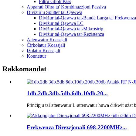
Filtru Għoli Pass
Apparati Oħra ta' Kombinazzjoni Passiva
Diviżur u Splitter tal-Qawwa
Diviżur tal-Qawwa tal-Banda Larga ta' Frekwenza
Diviżur tal-Qawwa LC
Diviżur tal-Qawwa tal-Mikrostrip
Diviżur tal-Qawwa tar-Reżistenza
Attenwatur Koassjali
Ċirkolatur Koassjali
Iżolatur Koassjali
Konnettur
Rakkomandat
1db.2db.3db.5db.6db.10db.20...
Prinċipju tal-attenwatur L-attenwatur huwa ċirkwit użat b
Frekwenza Direzzjonali 698-2200MHz...