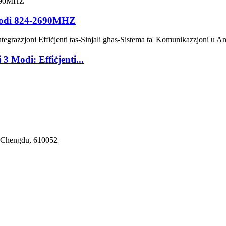
 Modi 824-2690MHZ
3 Modi: Effiċjenti...
lt Chengdu, 610052