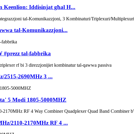
 Keenlion: Iddisinjat għal H...
Qawwa tal-Komunikazzjoni...
 #prezz tal-fabbrika
/2515-2690MHz 3 ...
F ta' 5 Modi 1805-5000MHZ
Hz/2110-2170MHz RF 4 ...