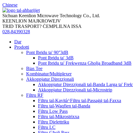
Chinese
Sichuan Keenlion Microwave Technology Co., Ltd.
KEENLION MAJKROWEJV
TRID TRASPORT? ĊEMPLILNA ISSA
028-84390328
Dar
Prodotti
Pont Ibridu ta' 90°3dB
Pont Ibridu ta' 3dB
Pont Ibridu ta' Frekwenza Għolja Broadband 3dB
Bias Tee
Kombinatur/Multiplexer
Akkoppjatur Direzzjonali
Akkoppjatur Direzzjonali tal-Banda Larga ta' Fre
Akkoppjatur Direzzjonali tal-Microstrip
Filtru RF
Filtru tal-Kavità^Filtru tal-Passaġġ tal-Faxxa
Filtru tal-Waqfien tal-Banda
Filtru Low Pass
Filtru tal-Mikrostrixxa
Filtru Dielettriku
Filtru LC
Filtru Għoli Pass