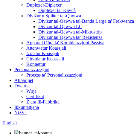
Duplexer/Diplexer
Duplexer tal-Kavità
Diviżur u Splitter tal-Qawwa
Diviżur tal-Qawwa tal-Banda Larga ta' Frekwenza
Diviżur tal-Qawwa LC
Diviżur tal-Qawwa tal-Mikrostrip
Diviżur tal-Qawwa tar-Reżistenza
Apparati Oħra ta' Kombinazzjoni Passiva
Attenwatur Koassjali
Iżolatur Koassjali
Ċirkolatur Koassjali
Konnettur
Personalizzazzjoni
Proċess ta' Personalizzazzjoni
Aħbarijiet
Dwarna
Wirja
Ċertifikat
Żjara fil-Fabbrika
Ikkuntattjana
Niżżel
English