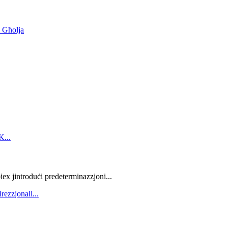
 Għolja
iex jintroduċi predeterminazzjoni...