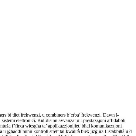
ers bi tliet frekwenzi, u combiners b’erba’ frekwenzi. Dawn l-
istemi elettroniċi. Bid-disinn avvanzat u l-prestazzjoni affidabbli
jintuża f’firxa wiesgħa ta’ applikazzjonijiet, bħal komunikazzjoni
 jgħaddi minn kontroll strett tal-kwalità biex jiżgura l-istabbiltà u d-