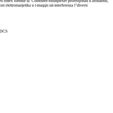
ed tfittex fornitur ta’ Combiner/Multiplexer professjonali u affidabbli,
 elettromanjetika u t-tnaqqis tal-interferenza f’diversi