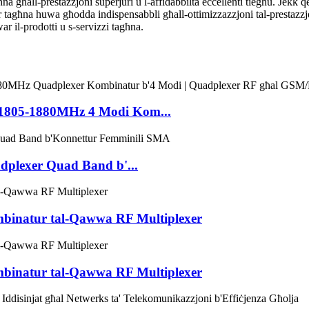
na għall-prestazzjoni superjuri u l-affidabbiltà eċċellenti tiegħu. Jekk q
tagħna huwa għodda indispensabbli għall-ottimizzazzjoni tal-prestazzjoni
ar il-prodotti u s-servizzi tagħna.
805-1880MHz 4 Modi Kom...
plexer Quad Band b'...
inatur tal-Qawwa RF Multiplexer
inatur tal-Qawwa RF Multiplexer