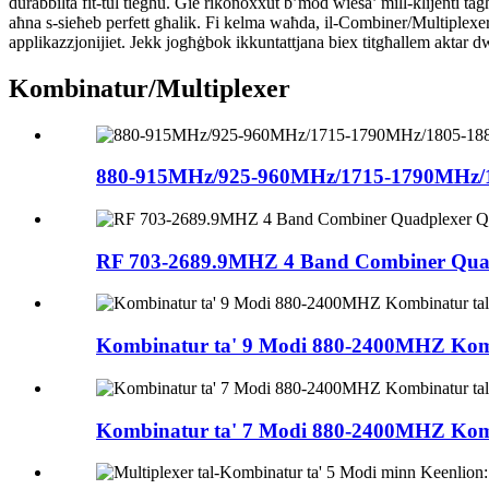
durabbiltà fit-tul tiegħu. Ġie rikonoxxut b’mod wiesa’ mill-klijenti tagħ
aħna s-sieħeb perfett għalik. Fi kelma waħda, il-Combiner/Multiplexer 
applikazzjonijiet. Jekk jogħġbok ikkuntattjana biex titgħallem aktar dw
Kombinatur/Multiplexer
880-915MHz/925-960MHz/1715-1790MHz/1
RF 703-2689.9MHZ 4 Band Combiner Quad
Kombinatur ta' 9 Modi 880-2400MHZ Komb
Kombinatur ta' 7 Modi 880-2400MHZ Komb