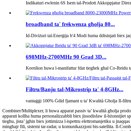
Indikaturi ewlenin 6S Isem tal-Prodott Akkoppjatur Dire
broadband ta' frekwenza għolja 80...
Id-Diviżuri tal-Enerġija b'4 Modi huma ddisinjati biex ja
698MHz-2700MHz 90 Grad 3D...
Keenlion huwa l-manifattur fdat tiegħek għal Co-Ibridu ta
Filtru/Banju tal-Mikrostrip ta' 4-8GHz...
vantaġġi 100% Ġdid fjamant u ta' Kwalità Għolja Il-filtr
Combiner/Multiplexer, li huwa apparat passiv ta’ kwalità għolja prodo
apparati kollha huma personalizzabbli biex jissodisfaw il-bżonnijiet s
tiegħu, jista’ jgħin biex jottimizza l-ispettru elettromanjetiku u jnaqq
mingħajr fili, sistemi tar-radar, u komunikazzjoni bis-satellita. Il-Co