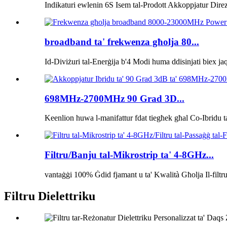
Indikaturi ewlenin 6S Isem tal-Prodott Akkoppjatur Dire
broadband ta' frekwenza għolja 80...
Id-Diviżuri tal-Enerġija b'4 Modi huma ddisinjati biex ja
698MHz-2700MHz 90 Grad 3D...
Keenlion huwa l-manifattur fdat tiegħek għal Co-Ibridu ta
Filtru/Banju tal-Mikrostrip ta' 4-8GHz...
vantaġġi 100% Ġdid fjamant u ta' Kwalità Għolja Il-filtr
Filtru Dielettriku