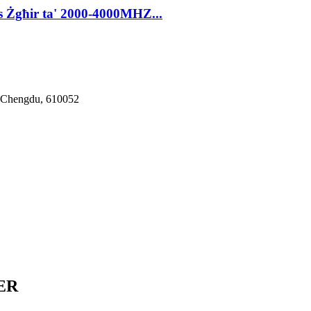
qs Żgħir ta' 2000-4000MHZ...
lt Chengdu, 610052
ER