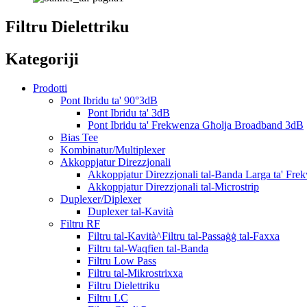
Filtru Dielettriku
Kategoriji
Prodotti
Pont Ibridu ta' 90°3dB
Pont Ibridu ta' 3dB
Pont Ibridu ta' Frekwenza Għolja Broadband 3dB
Bias Tee
Kombinatur/Multiplexer
Akkoppjatur Direzzjonali
Akkoppjatur Direzzjonali tal-Banda Larga ta' Fre
Akkoppjatur Direzzjonali tal-Microstrip
Duplexer/Diplexer
Duplexer tal-Kavità
Filtru RF
Filtru tal-Kavità^Filtru tal-Passaġġ tal-Faxxa
Filtru tal-Waqfien tal-Banda
Filtru Low Pass
Filtru tal-Mikrostrixxa
Filtru Dielettriku
Filtru LC