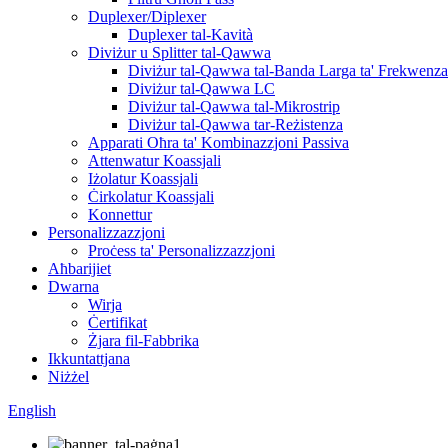
Duplexer/Diplexer
Duplexer tal-Kavità
Diviżur u Splitter tal-Qawwa
Diviżur tal-Qawwa tal-Banda Larga ta' Frekwenza
Diviżur tal-Qawwa LC
Diviżur tal-Qawwa tal-Mikrostrip
Diviżur tal-Qawwa tar-Reżistenza
Apparati Oħra ta' Kombinazzjoni Passiva
Attenwatur Koassjali
Iżolatur Koassjali
Ċirkolatur Koassjali
Konnettur
Personalizzazzjoni
Proċess ta' Personalizzazzjoni
Aħbarijiet
Dwarna
Wirja
Ċertifikat
Żjara fil-Fabbrika
Ikkuntattjana
Niżżel
English