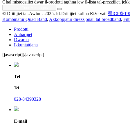
Għal mistoqsijiet dwar il-prodotti tagħna jew il-lista tal-prezzijiet, j
© Drittijiet tal-Awtur - 2025: Id-Drittijiet kollha Riżervati.
蜀ICP备190
Kombinatur Quad-Band
,
Akkoppjatur direzzjonali tal-broadband
,
Fil
Prodotti
Aħbarijiet
Dwarna
Ikkuntattjana
[javascript]
[/javascript]
Tel
Tel
028-84390328
E-mail