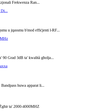
zzjonali Frekwenza Ran...
qsmu u jqassmu b'mod effiċjenti l-RF...
' 90 Grad 3dB ta' kwalità għolja...
u Bandpass huwa apparat li...