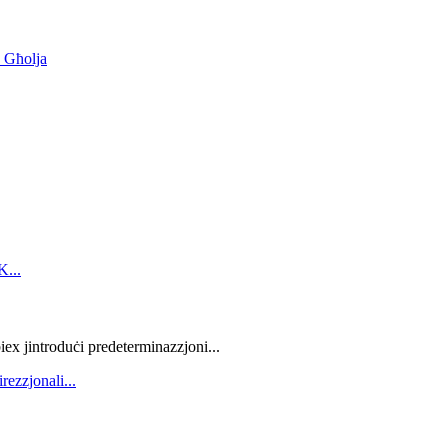
 Għolja
iex jintroduċi predeterminazzjoni...