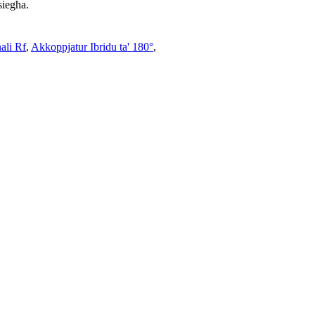
siegħa.
ali Rf
,
Akkoppjatur Ibridu ta' 180°
,