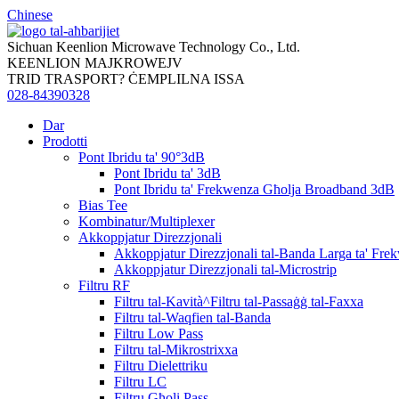
Chinese
Sichuan Keenlion Microwave Technology Co., Ltd.
KEENLION MAJKROWEJV
TRID TRASPORT? ĊEMPLILNA ISSA
028-84390328
Dar
Prodotti
Pont Ibridu ta' 90°3dB
Pont Ibridu ta' 3dB
Pont Ibridu ta' Frekwenza Għolja Broadband 3dB
Bias Tee
Kombinatur/Multiplexer
Akkoppjatur Direzzjonali
Akkoppjatur Direzzjonali tal-Banda Larga ta' Fre
Akkoppjatur Direzzjonali tal-Microstrip
Filtru RF
Filtru tal-Kavità^Filtru tal-Passaġġ tal-Faxxa
Filtru tal-Waqfien tal-Banda
Filtru Low Pass
Filtru tal-Mikrostrixxa
Filtru Dielettriku
Filtru LC
Filtru Għoli Pass