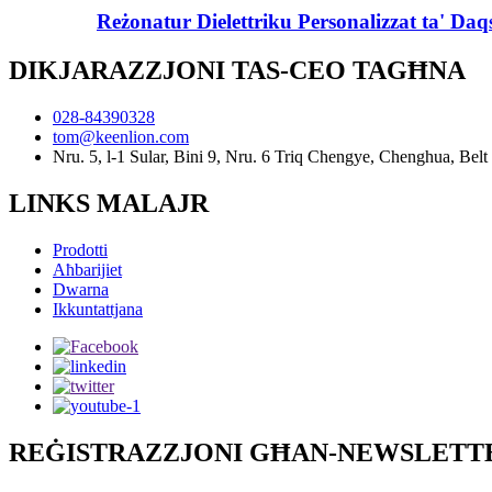
Reżonatur Dielettriku Personalizzat ta' Da
DIKJARAZZJONI TAS-CEO TAGĦNA
028-84390328
tom@keenlion.com
Nru. 5, l-1 Sular, Bini 9, Nru. 6 Triq Chengye, Chenghua, Be
LINKS MALAJR
Prodotti
Aħbarijiet
Dwarna
Ikkuntattjana
REĠISTRAZZJONI GĦAN-NEWSLETT