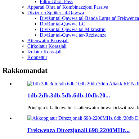
Filtru Għoli Pass
Apparati Oħra ta' Kombinazzjoni Passiva
Diviżur u Splitter tal-Qawwa
Diviżur tal-Qawwa tal-Banda Larga ta' Frekwenza
Diviżur tal-Qawwa LC
Diviżur tal-Qawwa tal-Mikrostrip
Diviżur tal-Qawwa tar-Reżistenza
Attenwatur Koassjali
Ċirkolatur Koassjali
Iżolatur Koassjali
Konnettur
Rakkomandat
1db.2db.3db.5db.6db.10db.20...
Prinċipju tal-attenwatur L-attenwatur huwa ċirkwit użat b
Frekwenza Direzzjonali 698-2200MHz...