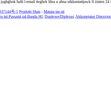
ekk jogħġbok ħalli l-email tiegħek lilna u aħna nikkuntattjawk fi żmien 24 
37144号-1
Prodotti Sħan
-
Mappa tas-sit
tru tal-Passaġġ tal-Banda Hf
,
Duplexer/Diplexer
,
Akkoppjatur Direzzjon