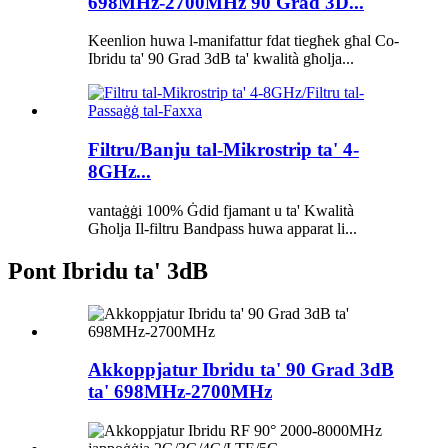
698MHz-2700MHz 90 Grad 3D...
Keenlion huwa l-manifattur fdat tiegħek għal Co-
Ibridu ta' 90 Grad 3dB ta' kwalità għolja...
Filtru/Banju tal-Mikrostrip ta' 4-
8GHz...
vantaġġi 100% Ġdid fjamant u ta' Kwalità
Għolja Il-filtru Bandpass huwa apparat li...
Pont Ibridu ta' 3dB
Akkoppjatur Ibridu ta' 90 Grad 3dB
ta' 698MHz-2700MHz