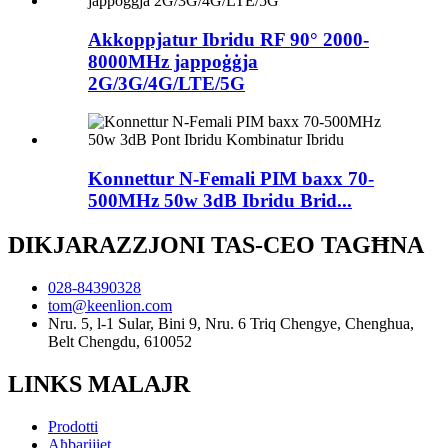
Akkoppjatur Ibridu RF 90° 2000-
8000MHz jappoġġja
2G/3G/4G/LTE/5G
Konnettur N-Femali PIM baxx 70-
500MHz 50w 3dB Ibridu Brid...
DIKJARAZZJONI TAS-CEO TAGĦNA
028-84390328
tom@keenlion.com
Nru. 5, l-1 Sular, Bini 9, Nru. 6 Triq Chengye, Chenghua,
Belt Chengdu, 610052
LINKS MALAJR
Prodotti
Aħbarijiet