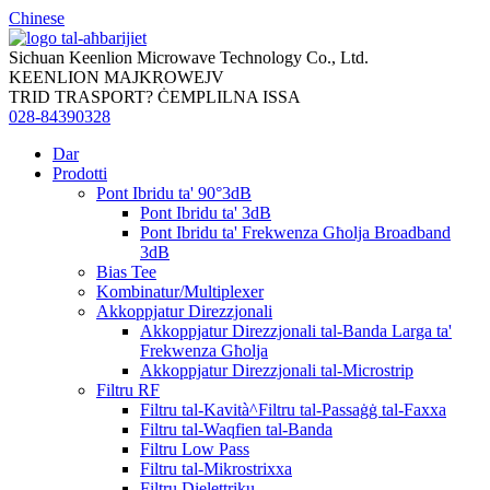
Chinese
Sichuan Keenlion Microwave Technology Co., Ltd.
KEENLION MAJKROWEJV
TRID TRASPORT? ĊEMPLILNA ISSA
028-84390328
Dar
Prodotti
Pont Ibridu ta' 90°3dB
Pont Ibridu ta' 3dB
Pont Ibridu ta' Frekwenza Għolja Broadband
3dB
Bias Tee
Kombinatur/Multiplexer
Akkoppjatur Direzzjonali
Akkoppjatur Direzzjonali tal-Banda Larga ta'
Frekwenza Għolja
Akkoppjatur Direzzjonali tal-Microstrip
Filtru RF
Filtru tal-Kavità^Filtru tal-Passaġġ tal-Faxxa
Filtru tal-Waqfien tal-Banda
Filtru Low Pass
Filtru tal-Mikrostrixxa
Filtru Dielettriku