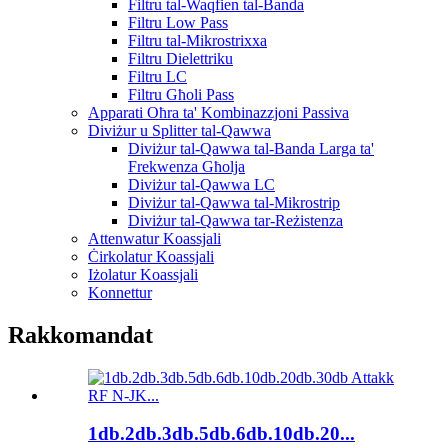
Filtru tal-Waqfien tal-Banda
Filtru Low Pass
Filtru tal-Mikrostrixxa
Filtru Dielettriku
Filtru LC
Filtru Għoli Pass
Apparati Oħra ta' Kombinazzjoni Passiva
Diviżur u Splitter tal-Qawwa
Diviżur tal-Qawwa tal-Banda Larga ta'
Frekwenza Għolja
Diviżur tal-Qawwa LC
Diviżur tal-Qawwa tal-Mikrostrip
Diviżur tal-Qawwa tar-Reżistenza
Attenwatur Koassjali
Ċirkolatur Koassjali
Iżolatur Koassjali
Konnettur
Rakkomandat
1db.2db.3db.5db.6db.10db.20...