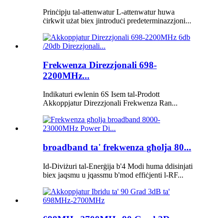
Prinċipju tal-attenwatur L-attenwatur huwa
ċirkwit użat biex jintroduċi predeterminazzjoni...
Frekwenza Direzzjonali 698-
2200MHz...
Indikaturi ewlenin 6S Isem tal-Prodott
Akkoppjatur Direzzjonali Frekwenza Ran...
broadband ta' frekwenza għolja 80...
Id-Diviżuri tal-Enerġija b'4 Modi huma ddisinjati
biex jaqsmu u jqassmu b'mod effiċjenti l-RF...