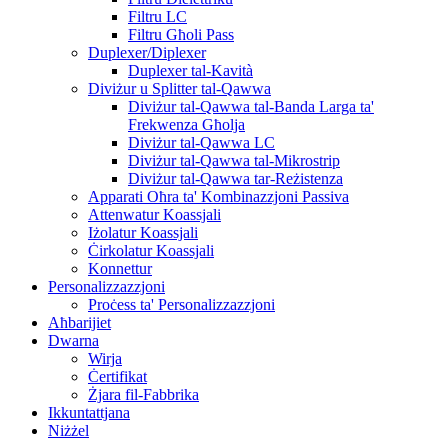
Filtru LC
Filtru Għoli Pass
Duplexer/Diplexer
Duplexer tal-Kavità
Diviżur u Splitter tal-Qawwa
Diviżur tal-Qawwa tal-Banda Larga ta'
Frekwenza Għolja
Diviżur tal-Qawwa LC
Diviżur tal-Qawwa tal-Mikrostrip
Diviżur tal-Qawwa tar-Reżistenza
Apparati Oħra ta' Kombinazzjoni Passiva
Attenwatur Koassjali
Iżolatur Koassjali
Ċirkolatur Koassjali
Konnettur
Personalizzazzjoni
Proċess ta' Personalizzazzjoni
Aħbarijiet
Dwarna
Wirja
Ċertifikat
Żjara fil-Fabbrika
Ikkuntattjana
Niżżel