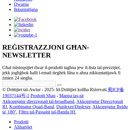
Dwarna
Ikkuntattjana
REĠISTRAZZJONI GĦAN-
NEWSLETTER
Għal mistoqsijiet dwar il-prodotti tagħna jew il-lista tal-prezzijiet,
jekk jogħġbok ħalli l-email tiegħek lilna u aħna nikkuntattjawk fi
żmien 24 siegħa.
© Drittijiet tal-Awtur - 2025: Id-Drittijiet kollha Riżervati.
蜀ICP备
19037144号-1
Prodotti Sħan
-
Mappa tas-sit
Akkoppjatur direzzjonali tal-broadband
,
Akkoppjatur Direzzjonali
Rf
,
Kombinatur Quad-Band
,
Duplexer/Diplexer
,
Akkoppjatur Ibridu
ta' 180°
,
Filtru tal-Passaġġ tal-Banda Hf
,
Prodotti
Aħbarijiet