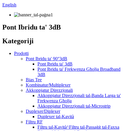
English
Pont Ibridu ta' 3dB
Kategoriji
Prodotti
Pont Ibridu ta' 90°3dB
Pont Ibridu ta' 3dB
Pont Ibridu ta' Frekwenza Għolja Broadband
3dB
Bias Tee
Kombinatur/Multiplexer
Akkoppjatur Direzzjonali
Akkoppjatur Direzzjonali tal-Banda Larga ta'
Frekwenza Għolja
Akkoppjatur Direzzjonali tal-Microstrip
Duplexer/Diplexer
Duplexer tal-Kavità
Filtru RF
Filtru tal-Kavità^Filtru tal-Passaġġ tal-Faxxa