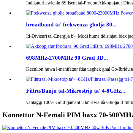
Indikaturi ewlenin 6S Isem tal-Prodott Akkoppjatur Dire
broadband ta' frekwenza għolja 80...
Id-Diviżuri tal-Enerġija b'4 Modi huma ddisinjati biex ja
698MHz-2700MHz 90 Grad 3D...
Keenlion huwa l-manifattur fdat tiegħek għal Co-Ibridu ta
Filtru/Banju tal-Mikrostrip ta' 4-8GHz...
vantaġġi 100% Ġdid fjamant u ta' Kwalità Għolja Il-filtr
Konnettur N-Femali PIM baxx 70-500MHz