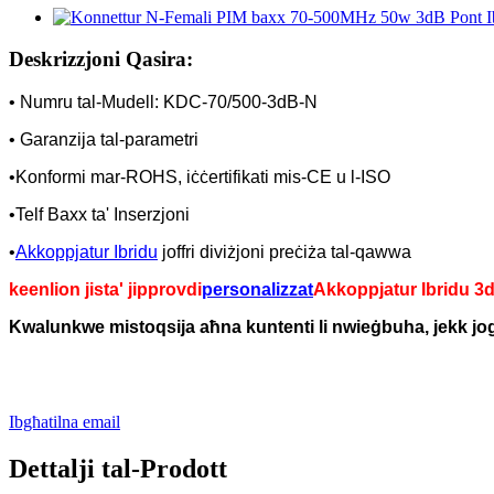
Deskrizzjoni Qasira:
• Numru tal-Mudell: KDC-70/500-3dB-N
• Garanzija tal-parametri
•Konformi mar-ROHS, iċċertifikati mis-CE u l-ISO
•Telf Baxx ta' Inserzjoni
•
Akkoppjatur Ibridu
joffri diviżjoni preċiża tal-qawwa
keenlion jista' jipprovdi
personalizzat
Akkoppjatur Ibridu 3
Kwalunkwe mistoqsija aħna kuntenti li nwieġbuha, jekk jogħġ
Ibgħatilna email
Dettalji tal-Prodott