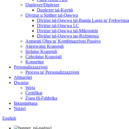
Duplexer/Diplexer
Duplexer tal-Kavità
Diviżur u Splitter tal-Qawwa
Diviżur tal-Qawwa tal-Banda Larga ta' Frekwenza
Diviżur tal-Qawwa LC
Diviżur tal-Qawwa tal-Mikrostrip
Diviżur tal-Qawwa tar-Reżistenza
Apparati Oħra ta' Kombinazzjoni Passiva
Attenwatur Koassjali
Iżolatur Koassjali
Ċirkolatur Koassjali
Konnettur
Personalizzazzjoni
Proċess ta' Personalizzazzjoni
Aħbarijiet
Dwarna
Wirja
Ċertifikat
Żjara fil-Fabbrika
Ikkuntattjana
Niżżel
English