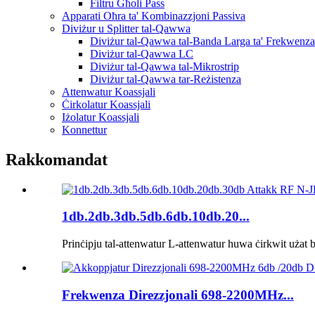
Filtru Għoli Pass
Apparati Oħra ta' Kombinazzjoni Passiva
Diviżur u Splitter tal-Qawwa
Diviżur tal-Qawwa tal-Banda Larga ta' Frekwenza
Diviżur tal-Qawwa LC
Diviżur tal-Qawwa tal-Mikrostrip
Diviżur tal-Qawwa tar-Reżistenza
Attenwatur Koassjali
Ċirkolatur Koassjali
Iżolatur Koassjali
Konnettur
Rakkomandat
1db.2db.3db.5db.6db.10db.20...
Prinċipju tal-attenwatur L-attenwatur huwa ċirkwit użat b
Frekwenza Direzzjonali 698-2200MHz...