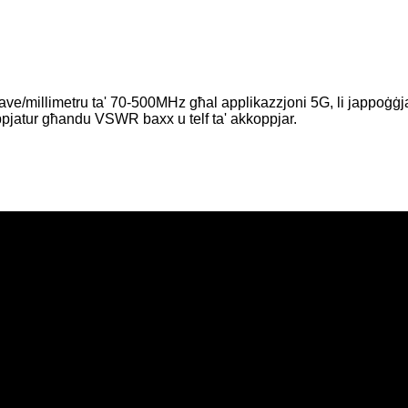
e/millimetru ta' 70-500MHz għal applikazzjoni 5G, li jappoġġ
koppjatur għandu VSWR baxx u telf ta' akkoppjar.