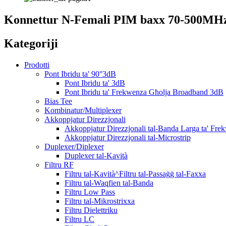
Konnettur N-Femali PIM baxx 70-500MHz
Kategoriji
Prodotti
Pont Ibridu ta' 90°3dB
Pont Ibridu ta' 3dB
Pont Ibridu ta' Frekwenza Għolja Broadband 3dB
Bias Tee
Kombinatur/Multiplexer
Akkoppjatur Direzzjonali
Akkoppjatur Direzzjonali tal-Banda Larga ta' Fre
Akkoppjatur Direzzjonali tal-Microstrip
Duplexer/Diplexer
Duplexer tal-Kavità
Filtru RF
Filtru tal-Kavità^Filtru tal-Passaġġ tal-Faxxa
Filtru tal-Waqfien tal-Banda
Filtru Low Pass
Filtru tal-Mikrostrixxa
Filtru Dielettriku
Filtru LC