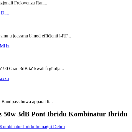
zzjonali Frekwenza Ran...
qsmu u jqassmu b'mod effiċjenti l-RF...
' 90 Grad 3dB ta' kwalità għolja...
u Bandpass huwa apparat li...
 50w 3dB Pont Ibridu Kombinatur Ibridu