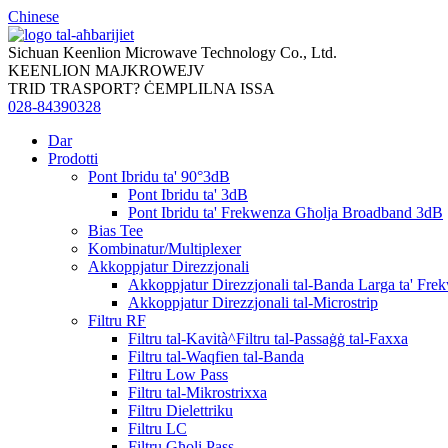
Chinese
Sichuan Keenlion Microwave Technology Co., Ltd.
KEENLION MAJKROWEJV
TRID TRASPORT? ĊEMPLILNA ISSA
028-84390328
Dar
Prodotti
Pont Ibridu ta' 90°3dB
Pont Ibridu ta' 3dB
Pont Ibridu ta' Frekwenza Għolja Broadband 3dB
Bias Tee
Kombinatur/Multiplexer
Akkoppjatur Direzzjonali
Akkoppjatur Direzzjonali tal-Banda Larga ta' Fre
Akkoppjatur Direzzjonali tal-Microstrip
Filtru RF
Filtru tal-Kavità^Filtru tal-Passaġġ tal-Faxxa
Filtru tal-Waqfien tal-Banda
Filtru Low Pass
Filtru tal-Mikrostrixxa
Filtru Dielettriku
Filtru LC
Filtru Għoli Pass