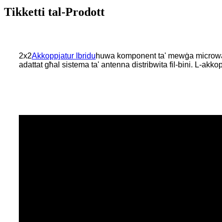
Tikketti tal-Prodott
2x2
Akkoppjatur Ibridu
huwa komponent ta' mewġa microwav
adattat għal sistema ta' antenna distribwita fil-bini. L-ak