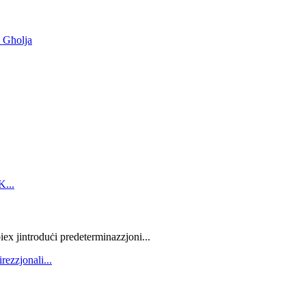
 Għolja
iex jintroduċi predeterminazzjoni...