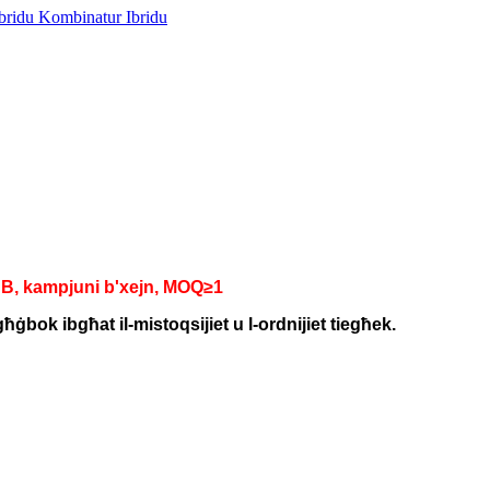
dB, kampjuni b'xejn, MOQ≥1
bok ibgħat il-mistoqsijiet u l-ordnijiet tiegħek.