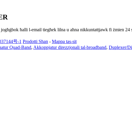
ER
ekk jogħġbok ħalli l-email tiegħek lilna u aħna nikkuntattjawk fi żmien 24 
37144号-1
Prodotti Sħan
-
Mappa tas-sit
atur Quad-Band
,
Akkoppjatur direzzjonali tal-broadband
,
Duplexer/Di