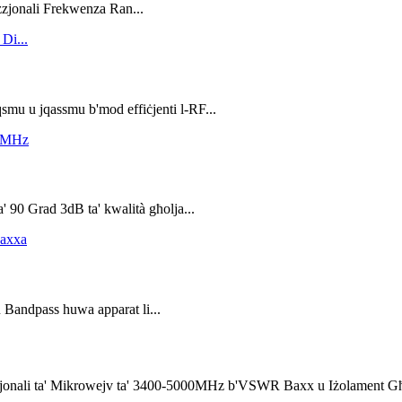
zzjonali Frekwenza Ran...
qsmu u jqassmu b'mod effiċjenti l-RF...
' 90 Grad 3dB ta' kwalità għolja...
u Bandpass huwa apparat li...