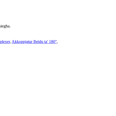
siegħa.
plexer
,
Akkoppjatur Ibridu ta' 180°
,