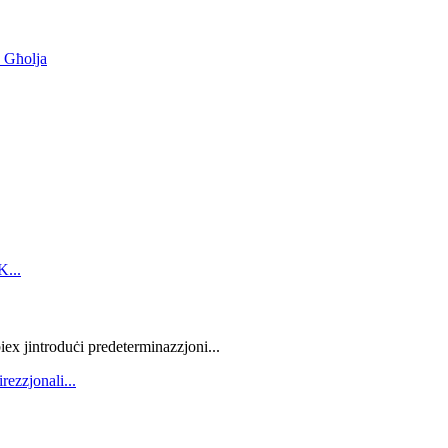
 Għolja
iex jintroduċi predeterminazzjoni...