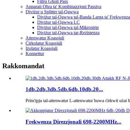
Filtru Għoli Pass
Apparati Oħra ta' Kombinazzjoni Passiva
Diviżur u Splitter tal-Qawwa
Diviżur tal-Qawwa tal-Banda Larga ta' Frekwenza
Diviżur tal-Qawwa LC
Diviżur tal-Qawwa tal-Mikrostrip
Diviżur tal-Qawwa tar-Reżistenza
Attenwatur Koassjali
Ċirkolatur Koassjali
Iżolatur Koassjali
Konnettur
Rakkomandat
1db.2db.3db.5db.6db.10db.20...
Prinċipju tal-attenwatur L-attenwatur huwa ċirkwit użat b
Frekwenza Direzzjonali 698-2200MHz...