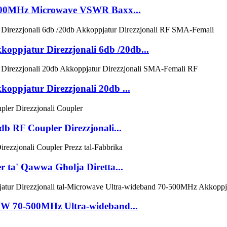
-5000MHz Microwave VSWR Baxx...
oppjatur Direzzjonali 6db /20db...
oppjatur Direzzjonali 20db ...
 RF Coupler Direzzjonali...
 ta' Qawwa Għolja Diretta...
00W 70-500MHz Ultra-wideband...