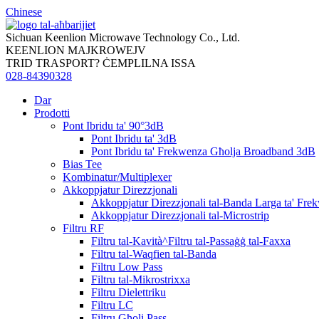
Chinese
Sichuan Keenlion Microwave Technology Co., Ltd.
KEENLION MAJKROWEJV
TRID TRASPORT? ĊEMPLILNA ISSA
028-84390328
Dar
Prodotti
Pont Ibridu ta' 90°3dB
Pont Ibridu ta' 3dB
Pont Ibridu ta' Frekwenza Għolja Broadband 3dB
Bias Tee
Kombinatur/Multiplexer
Akkoppjatur Direzzjonali
Akkoppjatur Direzzjonali tal-Banda Larga ta' Fre
Akkoppjatur Direzzjonali tal-Microstrip
Filtru RF
Filtru tal-Kavità^Filtru tal-Passaġġ tal-Faxxa
Filtru tal-Waqfien tal-Banda
Filtru Low Pass
Filtru tal-Mikrostrixxa
Filtru Dielettriku
Filtru LC
Filtru Għoli Pass