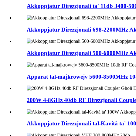
Akkoppjatur Direzzjonali ta' 11db 3400
Akkoppjatur Direzzjonali 698-2200MHz Akk
Akkoppjatur Direzzjonali 500-6000MHz Akk
Apparat tal-majkrowejv 5600-8500MHz 10db
200W 4-8GHz 40db RF Direzzjonali Coupler
Akkoppjatur Direzzjonali tal-Kavità ta' 1