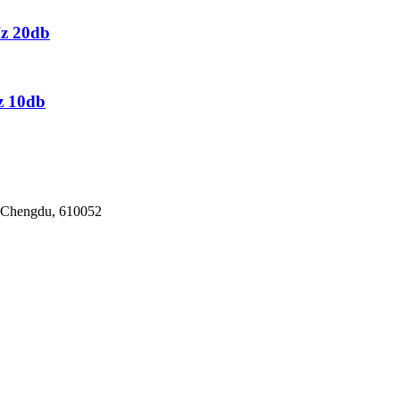
z 20db
z 10db
lt Chengdu, 610052