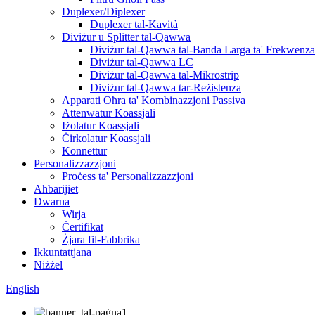
Duplexer/Diplexer
Duplexer tal-Kavità
Diviżur u Splitter tal-Qawwa
Diviżur tal-Qawwa tal-Banda Larga ta' Frekwenza
Diviżur tal-Qawwa LC
Diviżur tal-Qawwa tal-Mikrostrip
Diviżur tal-Qawwa tar-Reżistenza
Apparati Oħra ta' Kombinazzjoni Passiva
Attenwatur Koassjali
Iżolatur Koassjali
Ċirkolatur Koassjali
Konnettur
Personalizzazzjoni
Proċess ta' Personalizzazzjoni
Aħbarijiet
Dwarna
Wirja
Ċertifikat
Żjara fil-Fabbrika
Ikkuntattjana
Niżżel
English