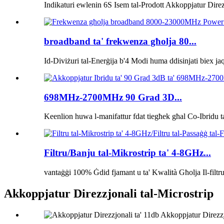
Indikaturi ewlenin 6S Isem tal-Prodott Akkoppjatur Dire
broadband ta' frekwenza għolja 80...
Id-Diviżuri tal-Enerġija b'4 Modi huma ddisinjati biex ja
698MHz-2700MHz 90 Grad 3D...
Keenlion huwa l-manifattur fdat tiegħek għal Co-Ibridu ta
Filtru/Banju tal-Mikrostrip ta' 4-8GHz...
vantaġġi 100% Ġdid fjamant u ta' Kwalità Għolja Il-filtr
Akkoppjatur Direzzjonali tal-Microstrip