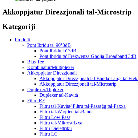
Akkoppjatur Direzzjonali tal-Microstrip
Kategoriji
Prodotti
Pont Ibridu ta' 90°3dB
Pont Ibridu ta' 3dB
Pont Ibridu ta' Frekwenza Għolja Broadband 3dB
Bias Tee
Kombinatur/Multiplexer
Akkoppjatur Direzzjonali
Akkoppjatur Direzzjonali tal-Banda Larga ta' Fre
Akkoppjatur Direzzjonali tal-Microstrip
Duplexer/Diplexer
Duplexer tal-Kavità
Filtru RF
Filtru tal-Kavità^Filtru tal-Passaġġ tal-Faxxa
Filtru tal-Waqfien tal-Banda
Filtru Low Pass
Filtru tal-Mikrostrixxa
Filtru Dielettriku
Filtru LC