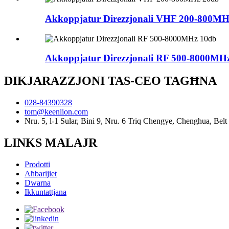
Akkoppjatur Direzzjonali VHF 200-800MH
Akkoppjatur Direzzjonali RF 500-8000MH
DIKJARAZZJONI TAS-CEO TAGĦNA
028-84390328
tom@keenlion.com
Nru. 5, l-1 Sular, Bini 9, Nru. 6 Triq Chengye, Chenghua, Be
LINKS MALAJR
Prodotti
Aħbarijiet
Dwarna
Ikkuntattjana