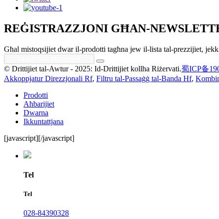
REĠISTRAZZJONI GĦAN-NEWSLETT
Għal mistoqsijiet dwar il-prodotti tagħna jew il-lista tal-prezzijiet, j
© Drittijiet tal-Awtur - 2025: Id-Drittijiet kollha Riżervati.
蜀ICP备190
Akkoppjatur Direzzjonali Rf
,
Filtru tal-Passaġġ tal-Banda Hf
,
Kombin
Prodotti
Aħbarijiet
Dwarna
Ikkuntattjana
[javascript]
[/javascript]
Tel
Tel
028-84390328